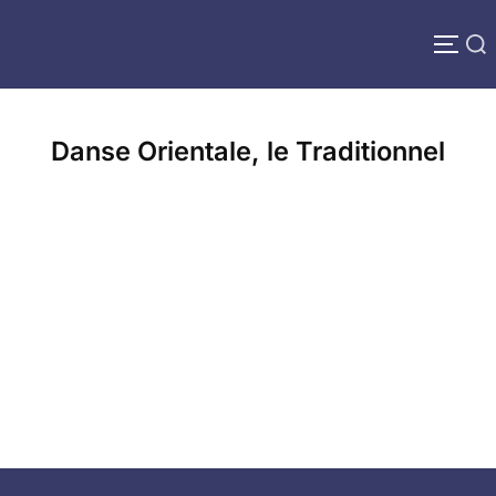
Aller
au
Rechercher :
PERM
contenu
Danse Orientale, le Traditionnel